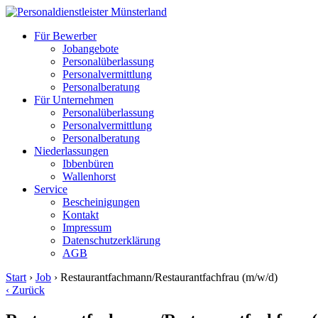
Für Bewerber
Jobangebote
Personalüberlassung
Personalvermittlung
Personalberatung
Für Unternehmen
Personalüberlassung
Personalvermittlung
Personalberatung
Niederlassungen
Ibbenbüren
Wallenhorst
Service
Bescheinigungen
Kontakt
Impressum
Datenschutzerklärung
AGB
Start
›
Job
›
Restaurantfachmann/Restaurantfachfrau (m/w/d)
‹ Zurück